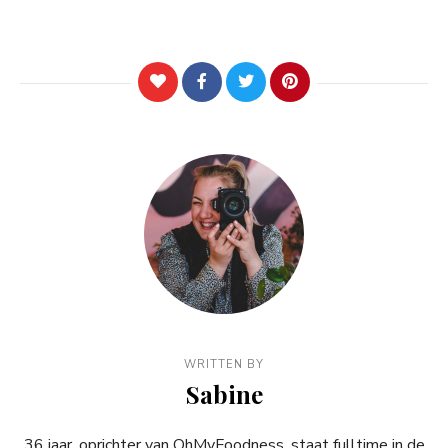
WRITTEN BY
Sabine
36 jaar, oprichter van OhMyFoodness, staat fulltime in de