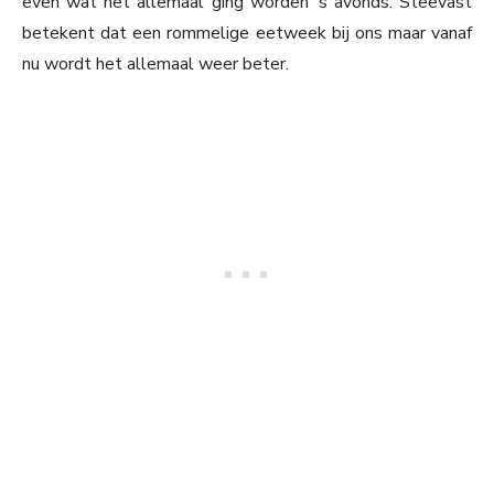
even wat het allemaal ging worden ’s avonds. Steevast
betekent dat een rommelige eetweek bij ons maar vanaf
nu wordt het allemaal weer beter.