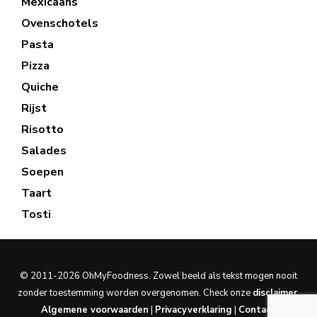
Mexicaans
Ovenschotels
Pasta
Pizza
Quiche
Rijst
Risotto
Salades
Soepen
Taart
Tosti
© 2011-2026 OhMyFoodness. Zowel beeld als tekst mogen nooit
zonder toestemming worden overgenomen. Check onze
disclaimer
.
Algemene voorwaarden
|
Privacyverklaring
|
Contact