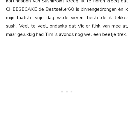
kortingsbon van SushiPoint kreeg, ik te horen kreeg dat
CHEESECAKE de Bestseller60 is binnengedrongen én ik
mijn laatste vrije dag wilde vieren, bestelde ik lekker
sushi. Veel te veel, ondanks dat Vic er flink van mee at,
maar gelukkig had Tim ’s avonds nog wel een beetje trek.