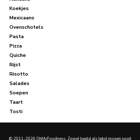
Koekjes
Mexicaans
Ovenschotels
Pasta
Pizza
Quiche
Rijst
Risotto
Salades
Soepen
Taart
Tosti
© 2011-2026 OhMyFoodness. Zowel beeld als tekst mogen nooit