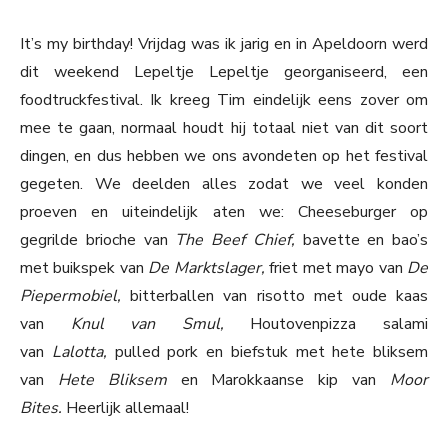
It’s my birthday! Vrijdag was ik jarig en in Apeldoorn werd
dit weekend Lepeltje Lepeltje georganiseerd, een
foodtruckfestival. Ik kreeg Tim eindelijk eens zover om
mee te gaan, normaal houdt hij totaal niet van dit soort
dingen, en dus hebben we ons avondeten op het festival
gegeten. We deelden alles zodat we veel konden
proeven en uiteindelijk aten we: Cheeseburger op
gegrilde brioche van
The Beef Chief,
bavette en bao’s
met buikspek van
De Marktslager,
friet met mayo van
De
Piepermobiel,
bitterballen van risotto met oude kaas
van
Knul van Smul,
Houtovenpizza salami
van
Lalotta,
pulled pork en biefstuk met hete bliksem
van
Hete Bliksem
en Marokkaanse kip van
Moor
Bites.
Heerlijk allemaal!