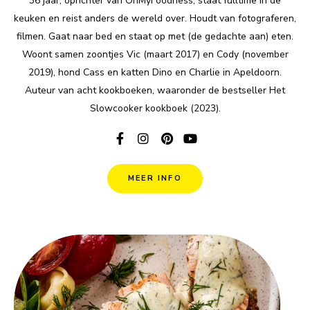
36 jaar, oprichter van OhMyFoodness, staat fulltime in de
keuken en reist anders de wereld over. Houdt van fotograferen,
filmen. Gaat naar bed en staat op met (de gedachte aan) eten.
Woont samen zoontjes Vic (maart 2017) en Cody (november
2019), hond Cass en katten Dino en Charlie in Apeldoorn.
Auteur van acht kookboeken, waaronder de bestseller Het
Slowcooker kookboek (2023).
MEER INFO