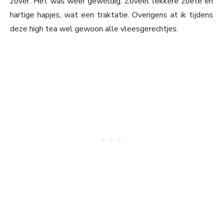
zover. Het was weer gewéldig. Zoveel lekkere zoete en
hartige hapjes, wat een traktatie. Overigens at ik tijdens
deze high tea wel gewoon alle vleesgerechtjes.