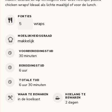
chicken wraps! Ideaal als lichte maaltijd of voor de lunch.
PORTIES
wraps
MOEILIJKHEIDSGRAAD
makkelijk
VOORBEREIDINGSTIJD
minuten
30
minuten
BEREIDINGSTIJD
uur
6
uur
TOTALE TIJD
uur
minuten
6
uur
30
minuten
WAAR TE BEWAREN
HOELANG TE
BEWAREN
in de koelkast
2 dagen