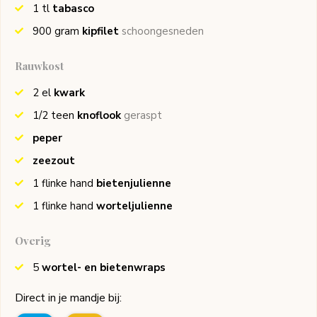
1
tl
tabasco
900
gram
kipfilet
schoongesneden
Rauwkost
2
el
kwark
1/2
teen
knoflook
geraspt
peper
zeezout
1
flinke hand
bietenjulienne
1
flinke hand
worteljulienne
Overig
5
wortel- en bietenwraps
Direct in je mandje bij: