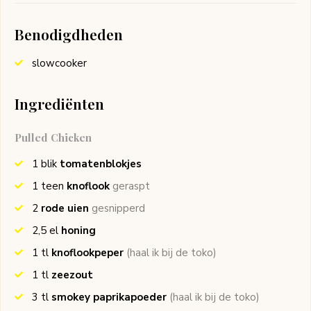
Benodigdheden
slowcooker
Ingrediënten
Pulled Chicken
1
blik
tomatenblokjes
1
teen
knoflook
geraspt
2
rode uien
gesnipperd
2,5
el
honing
1
tl
knoflookpeper
(haal ik bij de toko)
1
tl
zeezout
3
tl
smokey paprikapoeder
(haal ik bij de toko)