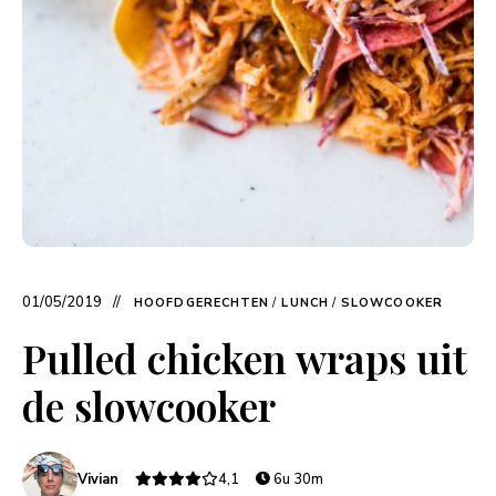
01/05/2019
HOOFDGERECHTEN
/
LUNCH
/
SLOWCOOKER
Pulled chicken wraps uit
de slowcooker
Vivian
4,1
6u 30m