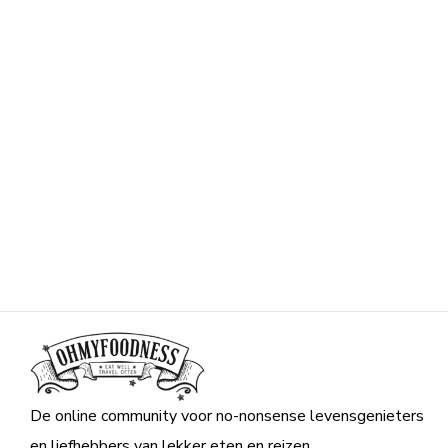
De online community voor no-nonsense levensgenieters
en liefhebbers van lekker eten en reizen