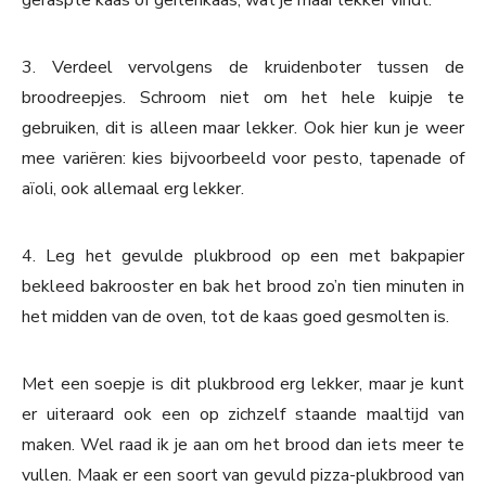
geraspte kaas of geitenkaas, wat je maar lekker vindt.
3. Verdeel vervolgens de kruidenboter tussen de
broodreepjes. Schroom niet om het hele kuipje te
gebruiken, dit is alleen maar lekker. Ook hier kun je weer
mee variëren: kies bijvoorbeeld voor pesto, tapenade of
aïoli, ook allemaal erg lekker.
4. Leg het gevulde plukbrood op een met bakpapier
bekleed bakrooster en bak het brood zo’n tien minuten in
het midden van de oven, tot de kaas goed gesmolten is.
Met een soepje is dit plukbrood erg lekker, maar je kunt
er uiteraard ook een op zichzelf staande maaltijd van
maken. Wel raad ik je aan om het brood dan iets meer te
vullen. Maak er een soort van gevuld pizza-plukbrood van