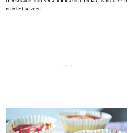
cheesecakes met verse frambozen uiteraard, want die zijn
nu in het seizoen!