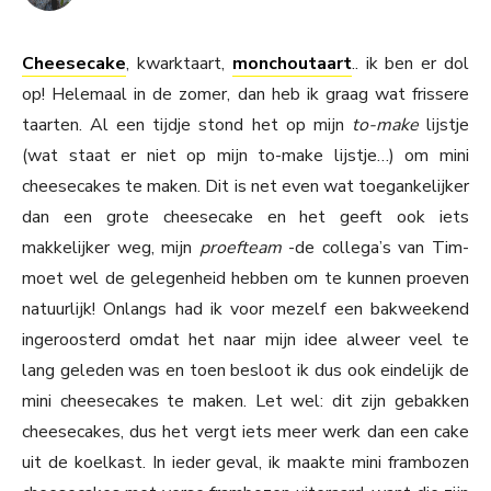
Cheesecake
, kwarktaart,
monchoutaart
.. ik ben er dol
op! Helemaal in de zomer, dan heb ik graag wat frissere
taarten. Al een tijdje stond het op mijn
to-make
lijstje
(wat staat er niet op mijn to-make lijstje…) om mini
cheesecakes te maken. Dit is net even wat toegankelijker
dan een grote cheesecake en het geeft ook iets
makkelijker weg, mijn
proefteam
-de collega’s van Tim-
moet wel de gelegenheid hebben om te kunnen proeven
natuurlijk! Onlangs had ik voor mezelf een bakweekend
ingeroosterd omdat het naar mijn idee alweer veel te
lang geleden was en toen besloot ik dus ook eindelijk de
mini cheesecakes te maken. Let wel: dit zijn gebakken
cheesecakes, dus het vergt iets meer werk dan een cake
uit de koelkast. In ieder geval, ik maakte mini frambozen