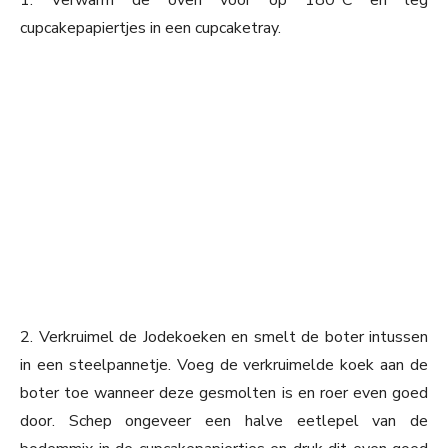
1. Verwarm de oven voor op 180°C en leg
cupcakepapiertjes in een cupcaketray.
2. Verkruimel de Jodekoeken en smelt de boter intussen
in een steelpannetje. Voeg de verkruimelde koek aan de
boter toe wanneer deze gesmolten is en roer even goed
door. Schep ongeveer een halve eetlepel van de