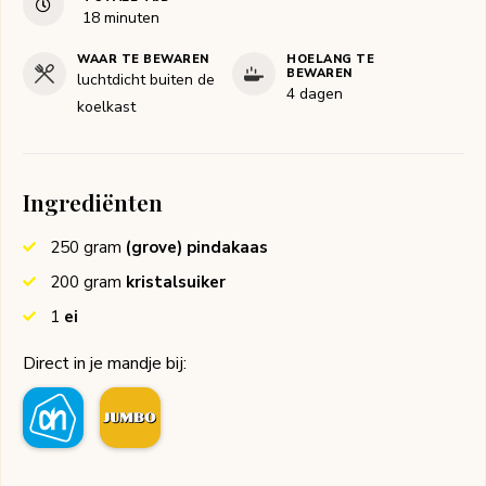
minuten
18
minuten
WAAR TE BEWAREN
HOELANG TE
BEWAREN
luchtdicht buiten de
4 dagen
koelkast
Ingrediënten
250
gram
(grove) pindakaas
200
gram
kristalsuiker
1
ei
Direct in je mandje bij: