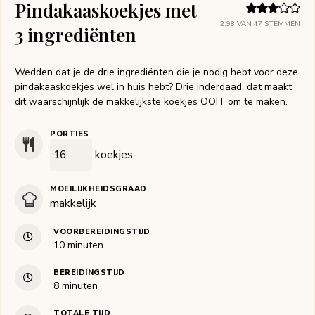
Pindakaaskoekjes met
2.98
VAN
47
STEMMEN
3 ingrediënten
Wedden dat je de drie ingrediënten die je nodig hebt voor deze
pindakaaskoekjes wel in huis hebt? Drie inderdaad, dat maakt
dit waarschijnlijk de makkelijkste koekjes OOIT om te maken.
PORTIES
koekjes
MOEILIJKHEIDSGRAAD
makkelijk
VOORBEREIDINGSTIJD
minuten
10
minuten
BEREIDINGSTIJD
minuten
8
minuten
TOTALE TIJD