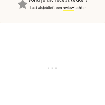
Vond je dit recept lekker?
Laat alsjeblieft een
review
! achter