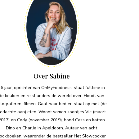
Over Sabine
36 jaar, oprichter van OhMyFoodness, staat fulltime in
de keuken en reist anders de wereld over. Houdt van
otograferen, filmen. Gaat naar bed en staat op met (de
edachte aan) eten. Woont samen zoontjes Vic (maart
2017) en Cody (november 2019), hond Cass en katten
Dino en Charlie in Apeldoorn. Auteur van acht
ookboeken, waaronder de bestseller Het Slowcooker