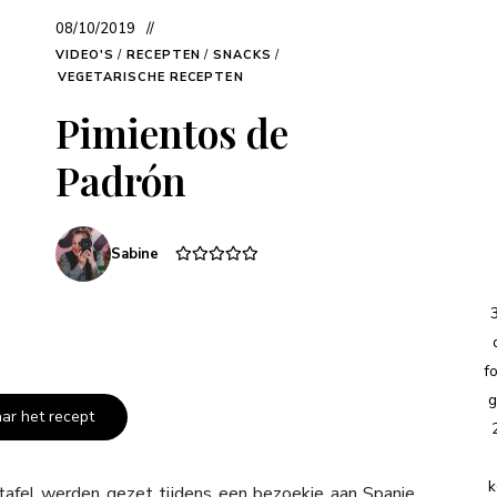
08/10/2019
VIDEO'S
/
RECEPTEN
/
SNACKS
/
VEGETARISCHE RECEPTEN
Pimientos de
Padrón
Sabine
f
g
aar het recept
k
tafel werden gezet tijdens een bezoekje aan Spanje