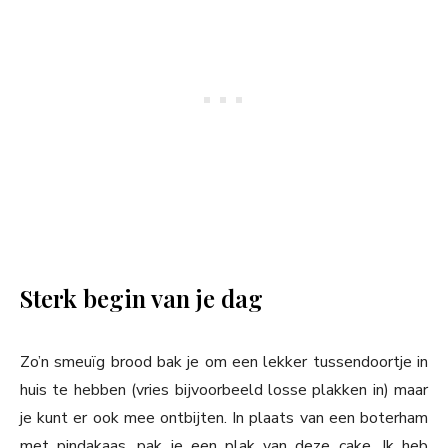
Sterk begin van je dag
Zo’n smeuïg brood bak je om een lekker tussendoortje in
huis te hebben (vries bijvoorbeeld losse plakken in) maar
je kunt er ook mee ontbijten. In plaats van een boterham
met pindakaas, pak je een plak van deze cake. Ik heb