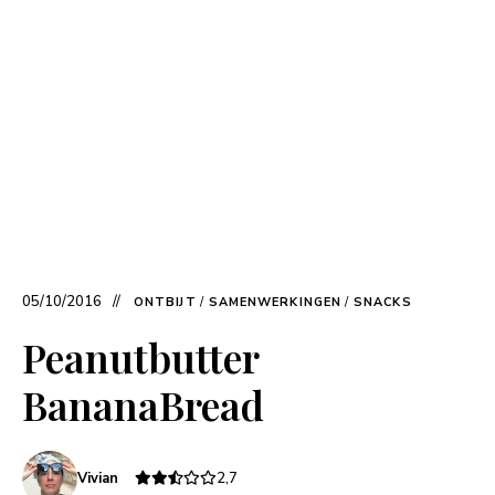
05/10/2016
ONTBIJT
/
SAMENWERKINGEN
/
SNACKS
Peanutbutter
BananaBread
Vivian
2,7