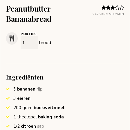
Peanutbutter
2.67
VAN
9
STEMMEN
Bananabread
PORTIES
brood
Ingrediënten
3
bananen
rijp
3
eieren
200
gram
boekweitmeel
1
theelepel
baking soda
1/2
citroen
sap