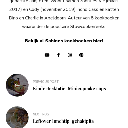
gedachte aan) eten. Woont samen zoontjes Vic (maart
2017) en Cody (november 2019), hond Cass en katten
Dino en Charlie in Apeldoorn. Auteur van 8 kookboeken
waaronder de populaire Slowcookerreeks.
Bekijk al Sabines kookboeken hier!
Bericht
PREVIOUS POST
navigatie
Kindertraktatie: Minicupcake rups
NEXT POST
Leftover lunchtip: gehaktpita