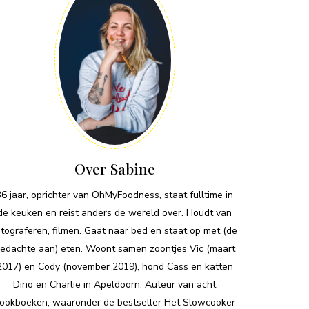
Over Sabine
36 jaar, oprichter van OhMyFoodness, staat fulltime in
de keuken en reist anders de wereld over. Houdt van
otograferen, filmen. Gaat naar bed en staat op met (de
edachte aan) eten. Woont samen zoontjes Vic (maart
2017) en Cody (november 2019), hond Cass en katten
Dino en Charlie in Apeldoorn. Auteur van acht
ookboeken, waaronder de bestseller Het Slowcooker