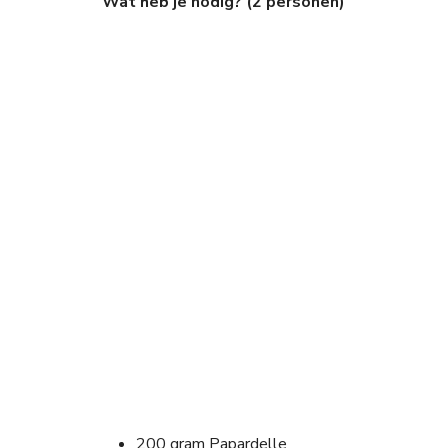
Wat heb je nodig? (2 personen)
200 gram Papardelle