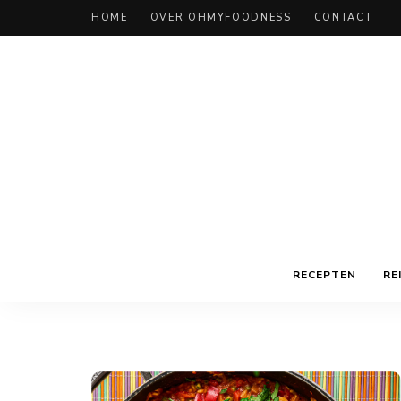
HOME
OVER OHMYFOODNESS
CONTACT
RECEPTEN
RE