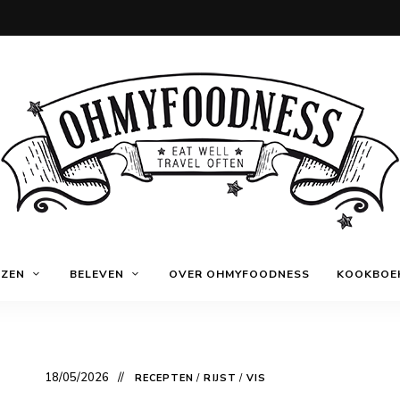
Eat
OhMyFoodness
well
IZEN
BELEVEN
OVER OHMYFOODNESS
KOOKBOE
Travel
often
18/05/2026
RECEPTEN
/
RIJST
/
VIS