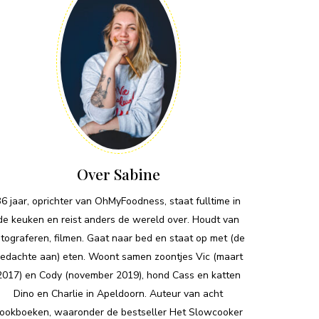
Over Sabine
36 jaar, oprichter van OhMyFoodness, staat fulltime in
de keuken en reist anders de wereld over. Houdt van
otograferen, filmen. Gaat naar bed en staat op met (de
edachte aan) eten. Woont samen zoontjes Vic (maart
2017) en Cody (november 2019), hond Cass en katten
Dino en Charlie in Apeldoorn. Auteur van acht
ookboeken, waaronder de bestseller Het Slowcooker