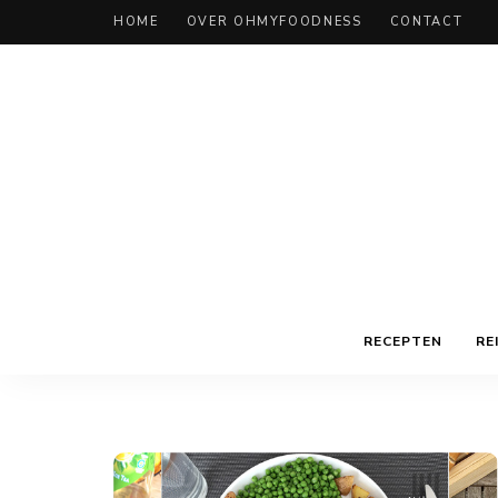
HOME
OVER OHMYFOODNESS
CONTACT
RECEPTEN
RE