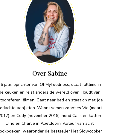
Over Sabine
36 jaar, oprichter van OhMyFoodness, staat fulltime in
de keuken en reist anders de wereld over. Houdt van
otograferen, filmen. Gaat naar bed en staat op met (de
edachte aan) eten. Woont samen zoontjes Vic (maart
2017) en Cody (november 2019), hond Cass en katten
Dino en Charlie in Apeldoorn. Auteur van acht
ookboeken, waaronder de bestseller Het Slowcooker