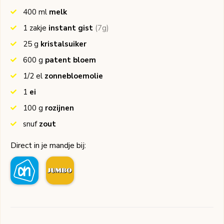
400
ml
melk
1
zakje
instant gist
(7g)
25
g
kristalsuiker
600
g
patent bloem
1/2
el
zonnebloemolie
1
ei
100
g
rozijnen
snuf
zout
Direct in je mandje bij: