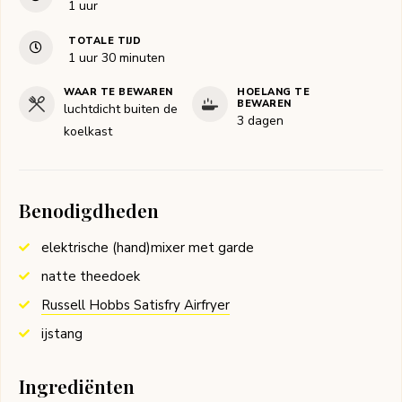
uur
1
uur
TOTALE TIJD
uur
minuten
1
uur
30
minuten
WAAR TE BEWAREN
HOELANG TE
BEWAREN
luchtdicht buiten de
3 dagen
koelkast
Benodigdheden
elektrische (hand)mixer met garde
natte theedoek
Russell Hobbs Satisfry Airfryer
ijstang
Ingrediënten