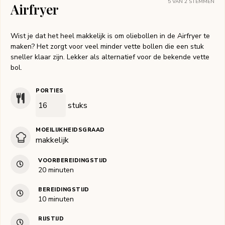
5
VAN
2
STEMMEN
Airfryer
Wist je dat het heel makkelijk is om oliebollen in de Airfryer te
maken? Het zorgt voor veel minder vette bollen die een stuk
sneller klaar zijn. Lekker als alternatief voor de bekende vette
bol.
PORTIES
stuks
MOEILIJKHEIDSGRAAD
makkelijk
VOORBEREIDINGSTIJD
minuten
20
minuten
BEREIDINGSTIJD
minuten
10
minuten
RIJSTIJD