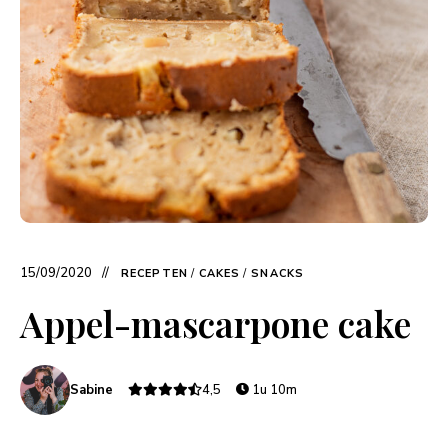
15/09/2020
RECEPTEN
/
CAKES
/
SNACKS
Appel-mascarpone cake
Sabine
4,5
1u 10m