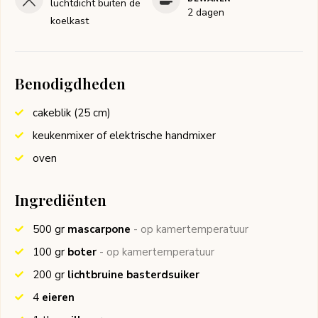
luchtdicht buiten de
2 dagen
koelkast
Benodigdheden
cakeblik (25 cm)
keukenmixer of elektrische handmixer
oven
Ingrediënten
500
gr
mascarpone
- op kamertemperatuur
100
gr
boter
- op kamertemperatuur
200
gr
lichtbruine basterdsuiker
4
eieren