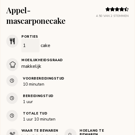
Appel-
4.50
VAN
2
STEMMEN
mascarponecake
PORTIES
cake
MOEILIJKHEIDSGRAAD
makkelijk
VOORBEREIDINGSTIJD
minuten
10
minuten
BEREIDINGSTIJD
uur
1
uur
TOTALE TIJD
uur
minuten
1
uur
10
minuten
WAAR TE BEWAREN
HOELANG TE
BEWAREN