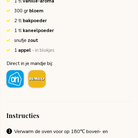
1
tl
vanille-aroma
300
gr
bloem
2
tl
bakpoeder
1
tl
kaneelpoeder
snufje
zout
1
appel
- in blokjes
Direct in je mandje bij:
Instructies
Verwarm de oven voor op 180℃ boven- en