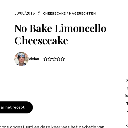
30/08/2016
CHEESECAKE
/
NAGERECHTEN
No Bake Limoncello
Cheesecake
Vivian
f
g
aar het recept
k
ar ons opgestuurd en deze keer was het pakketje van