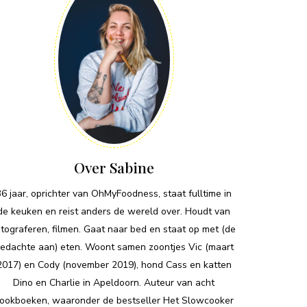
Over Sabine
36 jaar, oprichter van OhMyFoodness, staat fulltime in
de keuken en reist anders de wereld over. Houdt van
otograferen, filmen. Gaat naar bed en staat op met (de
edachte aan) eten. Woont samen zoontjes Vic (maart
2017) en Cody (november 2019), hond Cass en katten
Dino en Charlie in Apeldoorn. Auteur van acht
ookboeken, waaronder de bestseller Het Slowcooker