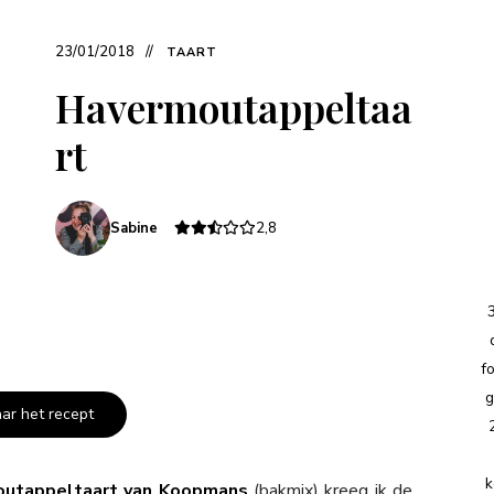
23/01/2018
TAART
Havermoutappeltaa
rt
Sabine
2,8
f
g
aar het recept
k
utappeltaart van Koopmans
(bakmix) kreeg ik de