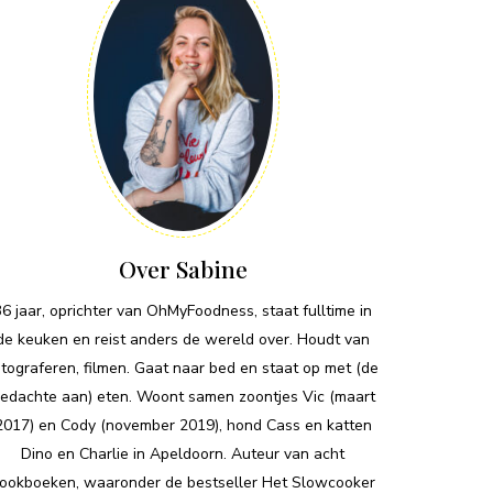
Over Sabine
36 jaar, oprichter van OhMyFoodness, staat fulltime in
de keuken en reist anders de wereld over. Houdt van
otograferen, filmen. Gaat naar bed en staat op met (de
edachte aan) eten. Woont samen zoontjes Vic (maart
2017) en Cody (november 2019), hond Cass en katten
Dino en Charlie in Apeldoorn. Auteur van acht
ookboeken, waaronder de bestseller Het Slowcooker