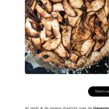
Direct n
Al sinds ik de review plaatste over de
Havermo