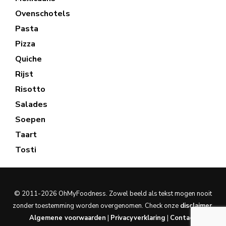
Ovenschotels
Pasta
Pizza
Quiche
Rijst
Risotto
Salades
Soepen
Taart
Tosti
© 2011-2026 OhMyFoodness. Zowel beeld als tekst mogen nooit
zonder toestemming worden overgenomen. Check onze
disclaimer
.
Algemene voorwaarden
|
Privacyverklaring
|
Contact