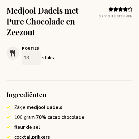
Medjool Dadels met
3.75
VAN
8
STEMMEN
Pure Chocolade en
Zeezout
PORTIES
stuks
Ingrediënten
Zakje
medjool dadels
100
gram
70% cacao chocolade
fleur de sel
cocktailprikkers