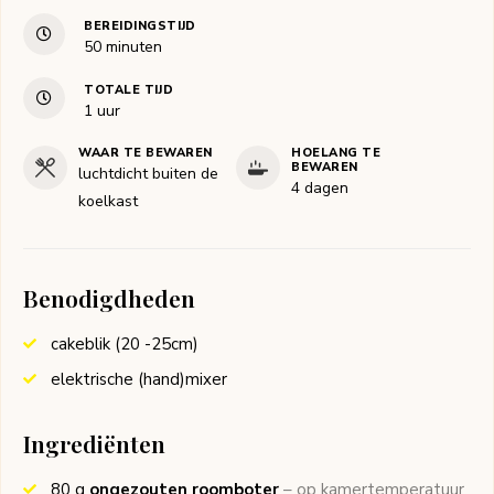
BEREIDINGSTIJD
minuten
50
minuten
TOTALE TIJD
uur
1
uur
WAAR TE BEWAREN
HOELANG TE
BEWAREN
luchtdicht buiten de
4 dagen
koelkast
Benodigdheden
cakeblik (20 -25cm)
elektrische (hand)mixer
Ingrediënten
80
g
ongezouten roomboter
– op kamertemperatuur