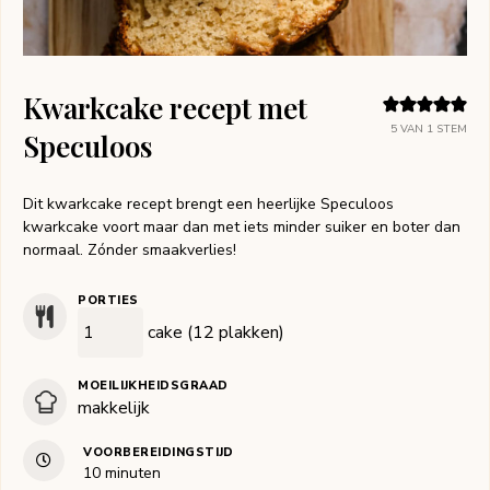
Kwarkcake recept met
5
VAN 1 STEM
Speculoos
Dit kwarkcake recept brengt een heerlijke Speculoos
kwarkcake voort maar dan met iets minder suiker en boter dan
normaal. Zónder smaakverlies!
PORTIES
cake (12 plakken)
MOEILIJKHEIDSGRAAD
makkelijk
VOORBEREIDINGSTIJD
minuten
10
minuten