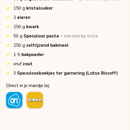
150
g
kristalsuiker
2
eieren
250
g
kwark
50
g
Speculoos pasta
+ een beetje extra
250
g
zelfrijzend bakmeel
1
tl
bakpoeder
snuf
zout
3
Speculooskoekjes ter garnering
(Lotus Biscoff)
Direct in je mandje bij: