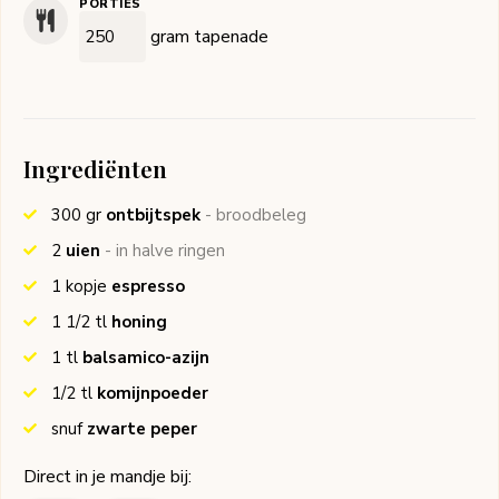
PORTIES
gram tapenade
Ingrediënten
300
gr
ontbijtspek
- broodbeleg
2
uien
- in halve ringen
1
kopje
espresso
1 1/2
tl
honing
1
tl
balsamico-azijn
1/2
tl
komijnpoeder
snuf
zwarte peper
Direct in je mandje bij: