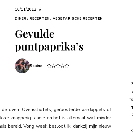
16/11/2012
DINER
/
RECEPTEN
/
VEGETARISCHE RECEPTEN
Gevulde
puntpaprika’s
Sabine
f
g
t de oven. Ovenschotels, geroosterde aardappels of
ker knapperig laagje en het is allemaal wat minder
is bereid. Vorig week besloot ik, dankzij mijn nieuw
k