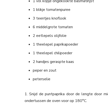
1 vol kopje ongekookte basmatirijst
1 blikje tomatenpuree
3 teentjes knoflook
6 middelgrote tomaten
2 eetlepels olijfolie
1 theelepel paprikapoeder
1 theelepel chilipoeder
2 handjes geraspte kaas
peper en zout
peterselie
1. Snijd de puntpaprika door de lengte door mi
ondertussen de oven voor op 180°C.