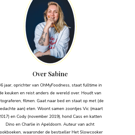
Over Sabine
36 jaar, oprichter van OhMyFoodness, staat fulltime in
de keuken en reist anders de wereld over. Houdt van
otograferen, filmen. Gaat naar bed en staat op met (de
edachte aan) eten. Woont samen zoontjes Vic (maart
2017) en Cody (november 2019), hond Cass en katten
Dino en Charlie in Apeldoorn. Auteur van acht
ookboeken, waaronder de bestseller Het Slowcooker