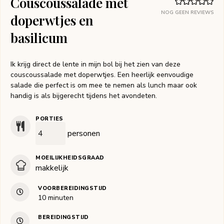
Couscoussalade met
NOG GEEN REVIEWS
doperwtjes en
basilicum
Ik krijg direct de lente in mijn bol bij het zien van deze
couscoussalade met doperwtjes. Een heerlijk eenvoudige
salade die perfect is om mee te nemen als lunch maar ook
handig is als bijgerecht tijdens het avondeten.
PORTIES
personen
MOEILIJKHEIDSGRAAD
makkelijk
VOORBEREIDINGSTIJD
minuten
10
minuten
BEREIDINGSTIJD