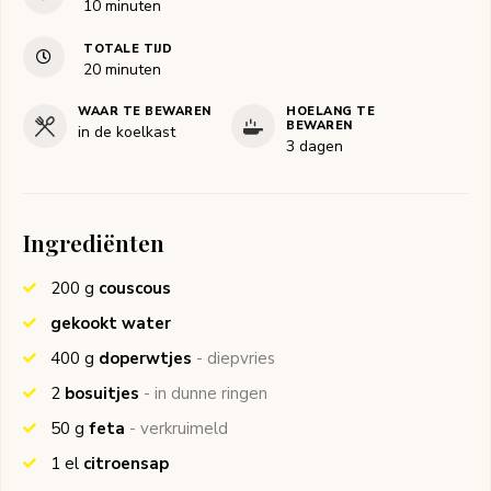
minuten
10
minuten
TOTALE TIJD
minuten
20
minuten
WAAR TE BEWAREN
HOELANG TE
BEWAREN
in de koelkast
3 dagen
Ingrediënten
200
g
couscous
gekookt water
400
g
doperwtjes
- diepvries
2
bosuitjes
- in dunne ringen
50
g
feta
- verkruimeld
1
el
citroensap