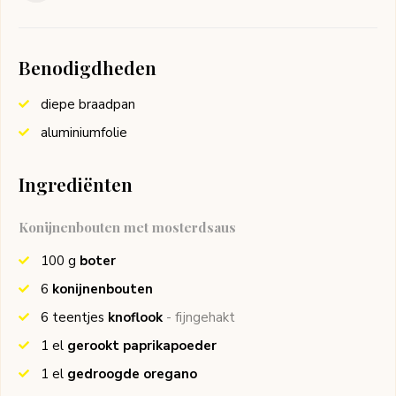
Benodigdheden
diepe braadpan
aluminiumfolie
Ingrediënten
Konijnenbouten met mosterdsaus
100
g
boter
6
konijnenbouten
6
teentjes
knoflook
- fijngehakt
1
el
gerookt paprikapoeder
1
el
gedroogde oregano