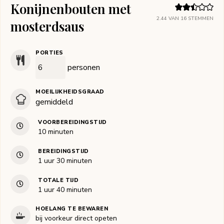
Konijnenbouten met
2.44
VAN
16
STEMMEN
mosterdsaus
PORTIES
personen
MOEILIJKHEIDSGRAAD
gemiddeld
VOORBEREIDINGSTIJD
minuten
10
minuten
BEREIDINGSTIJD
uur
minuten
1
uur
30
minuten
TOTALE TIJD
uur
minuten
1
uur
40
minuten
HOELANG TE BEWAREN
bij voorkeur direct opeten