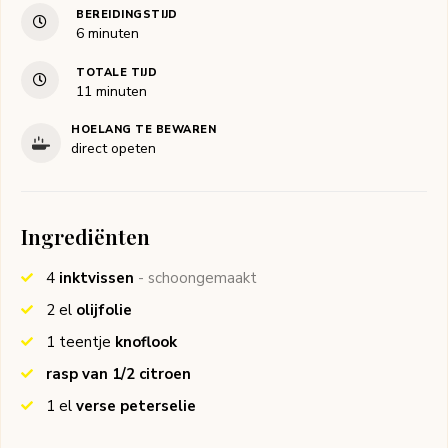
BEREIDINGSTIJD
minuten
6
minuten
TOTALE TIJD
minuten
11
minuten
HOELANG TE BEWAREN
direct opeten
Ingrediënten
4
inktvissen
- schoongemaakt
2
el
olijfolie
1
teentje
knoflook
rasp van 1/2 citroen
1
el
verse peterselie