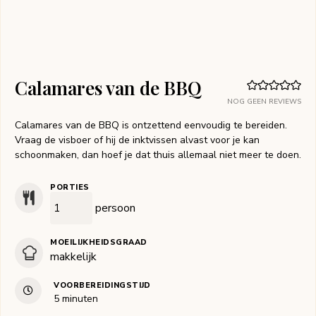
Calamares van de BBQ
NOG GEEN REVIEWS
Calamares van de BBQ is ontzettend eenvoudig te bereiden.
Vraag de visboer of hij de inktvissen alvast voor je kan
schoonmaken, dan hoef je dat thuis allemaal niet meer te doen.
PORTIES
persoon
MOEILIJKHEIDSGRAAD
makkelijk
VOORBEREIDINGSTIJD
minuten
5
minuten