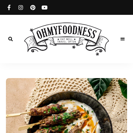
Eat
well
OhMyFoodness
Travel
often