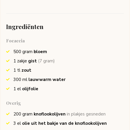
Ingrediënten
Focaccia
500
gram
bloem
1
zakje
gist
(7 gram)
1
tl
zout
300
ml
lauwwarm water
1
el
olijfolie
Overig
200
gram
knoflookolijven
in plakjes gesneden
3
el
olie uit het bakje van de knoflookolijven