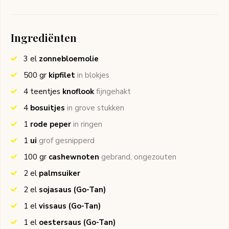
Ingrediënten
3
el
zonnebloemolie
500
gr
kipfilet
in blokjes
4
teentjes
knoflook
fijngehakt
4
bosuitjes
in grove stukken
1
rode peper
in ringen
1
ui
grof gesnipperd
100
gr
cashewnoten
gebrand, ongezouten
2
el
palmsuiker
2
el
sojasaus
(Go-Tan)
1
el
vissaus
(Go-Tan)
1
el
oestersaus
(Go-Tan)