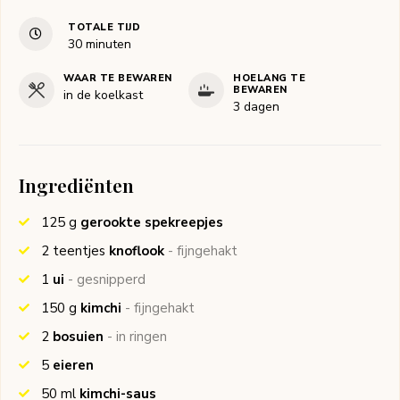
TOTALE TIJD
minuten
30
minuten
WAAR TE BEWAREN
HOELANG TE
BEWAREN
in de koelkast
3 dagen
Ingrediënten
125
g
gerookte spekreepjes
2
teentjes
knoflook
- fijngehakt
1
ui
- gesnipperd
150
g
kimchi
- fijngehakt
2
bosuien
- in ringen
5
eieren
50
ml
kimchi-saus