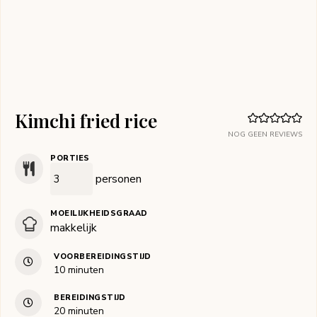
Kimchi fried rice
NOG GEEN REVIEWS
PORTIES
personen
MOEILIJKHEIDSGRAAD
makkelijk
VOORBEREIDINGSTIJD
minuten
10
minuten
BEREIDINGSTIJD
minuten
20
minuten