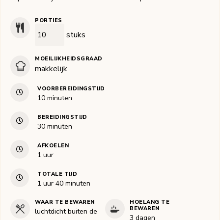
PORTIES
stuks
MOEILIJKHEIDSGRAAD
makkelijk
VOORBEREIDINGSTIJD
minuten
10
minuten
BEREIDINGSTIJD
minuten
30
minuten
AFKOELEN
uur
1
uur
TOTALE TIJD
uur
minuten
1
uur
40
minuten
WAAR TE BEWAREN
HOELANG TE
BEWAREN
luchtdicht buiten de
3 dagen