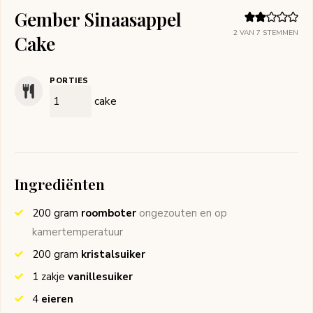
Gember Sinaasappel
2
VAN
7
STEMMEN
Cake
PORTIES
cake
Ingrediënten
200
gram
roomboter
ongezouten en op
kamertemperatuur
200
gram
kristalsuiker
1
zakje
vanillesuiker
4
eieren