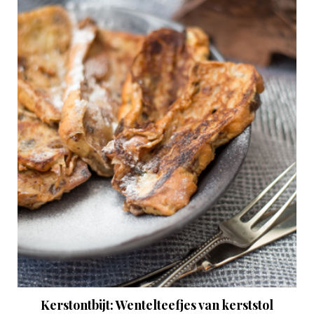
Kerstontbijt: Wentelteefjes van kerststol