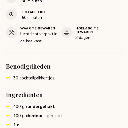
minuten
30
minuten
TOTALE TIJD
minuten
50
minuten
WAAR TE BEWAREN
HOELANG TE
BEWAREN
luchtdicht verpakt in
3 dagen
de koelkast
Benodigdheden
30 cocktailprikkertjes
Ingrediënten
400
g
rundergehakt
100
g
cheddar
- geraspt
1
ei