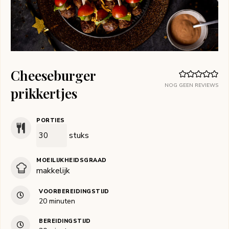
Cheeseburger
NOG GEEN REVIEWS
prikkertjes
PORTIES
stuks
MOEILIJKHEIDSGRAAD
makkelijk
VOORBEREIDINGSTIJD
minuten
20
minuten
BEREIDINGSTIJD