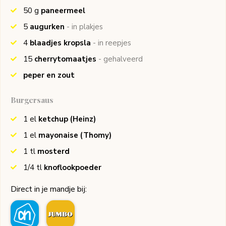
50
g
paneermeel
5
augurken
- in plakjes
4
blaadjes kropsla
- in reepjes
15
cherrytomaatjes
- gehalveerd
peper en zout
Burgersaus
1
el
ketchup
(Heinz)
1
el
mayonaise
(Thomy)
1
tl
mosterd
1/4
tl
knoflookpoeder
Direct in je mandje bij: