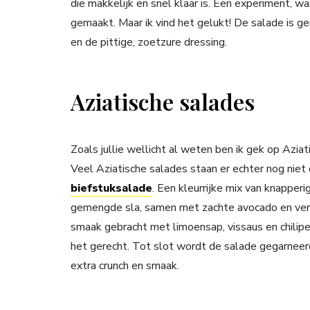
die makkelijk en snel klaar is. Een experiment, w
gemaakt. Maar ik vind het gelukt! De salade is 
en de pittige, zoetzure dressing.
Aziatische salades
Zoals jullie wellicht al weten ben ik gek op Azi
Veel Aziatische salades staan er echter nog niet 
biefstuksalade
. Een kleurrijke mix van knapper
gemengde sla, samen met zachte avocado en verse
smaak gebracht met limoensap, vissaus en chilipep
het gerecht. Tot slot wordt de salade gegarnee
extra crunch en smaak.