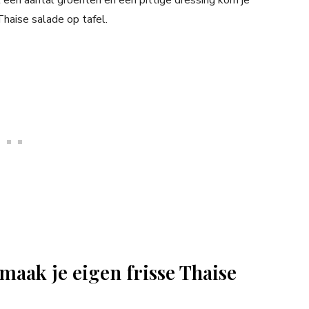
t een aantal groenten en een pittige dressing kom je
Thaise salade op tafel.
maak je eigen frisse Thaise