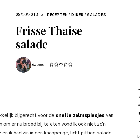
09/10/2013
RECEPTEN
/
DINER
/
SALADES
Frisse Thaise
salade
Sabine
f
g
kelijk bijgerecht voor de
snelle zalmspiesjes
van
 en om er nu brood bij te eten vond ik ook niet zo’n
en ik had zin in een knapperige, licht pittige salade
k