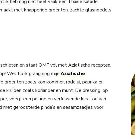
ant ik heb nog niet heel vaak een Thaise salade
gemaakt met knapperige groenten, zachte glasnoedels
atisch eten en staat OMF vol met Aziatische recepten.
op! Wel tip ik graag nog mijn
Aziatische
ige groenten zoals komkommer, rode ui, paprika en
 kruiden zoals koriander en munt. De dressing, op
er, voegt een pittige en verfrissende kick toe aan
rd met geroosterde pinda’s en sesamzaadjes voor