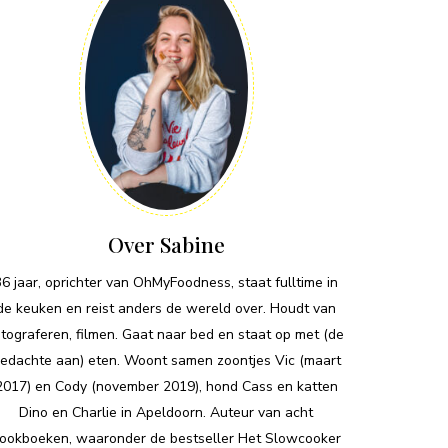
Over Sabine
36 jaar, oprichter van OhMyFoodness, staat fulltime in
de keuken en reist anders de wereld over. Houdt van
otograferen, filmen. Gaat naar bed en staat op met (de
edachte aan) eten. Woont samen zoontjes Vic (maart
2017) en Cody (november 2019), hond Cass en katten
Dino en Charlie in Apeldoorn. Auteur van acht
ookboeken, waaronder de bestseller Het Slowcooker