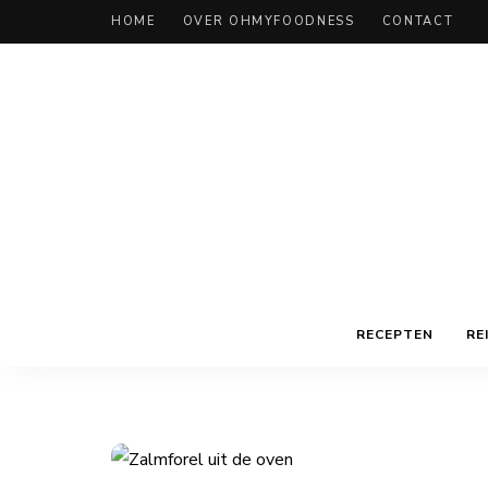
HOME
OVER OHMYFOODNESS
CONTACT
RECEPTEN
RE