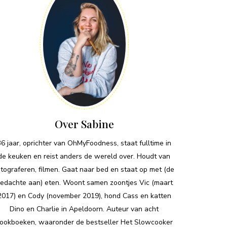
Over Sabine
36 jaar, oprichter van OhMyFoodness, staat fulltime in
de keuken en reist anders de wereld over. Houdt van
otograferen, filmen. Gaat naar bed en staat op met (de
edachte aan) eten. Woont samen zoontjes Vic (maart
2017) en Cody (november 2019), hond Cass en katten
Dino en Charlie in Apeldoorn. Auteur van acht
ookboeken, waaronder de bestseller Het Slowcooker