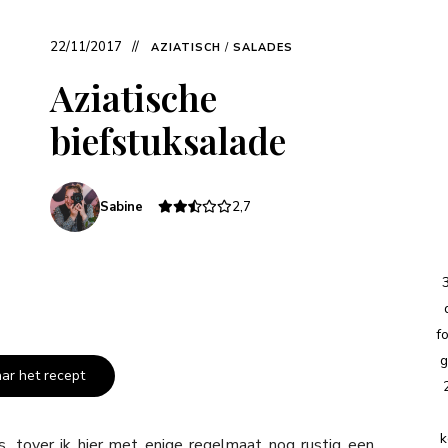
22/11/2017
AZIATISCH
/
SALADES
Aziatische
biefstuksalade
Sabine
2,7
f
g
aar het recept
k
, tover ik hier met enige regelmaat nog rustig een