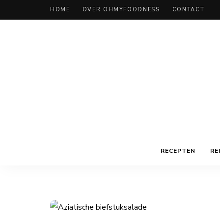
HOME
OVER OHMYFOODNESS
CONTACT
RECEPTEN
RE