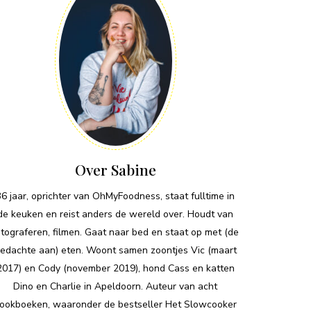
Over Sabine
36 jaar, oprichter van OhMyFoodness, staat fulltime in
de keuken en reist anders de wereld over. Houdt van
otograferen, filmen. Gaat naar bed en staat op met (de
edachte aan) eten. Woont samen zoontjes Vic (maart
2017) en Cody (november 2019), hond Cass en katten
Dino en Charlie in Apeldoorn. Auteur van acht
ookboeken, waaronder de bestseller Het Slowcooker