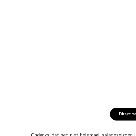
Direct n
Ondanks dat het niet helemaal saladeseizoen is