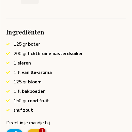
Ingrediënten
125
gr
boter
200
gr
lichtbruine basterdsuiker
1
eieren
1
tl
vanille-aroma
125
gr
bloem
1
tl
bakpoeder
150
gr
rood fruit
snuf
zout
Direct in je mandje bij:
1