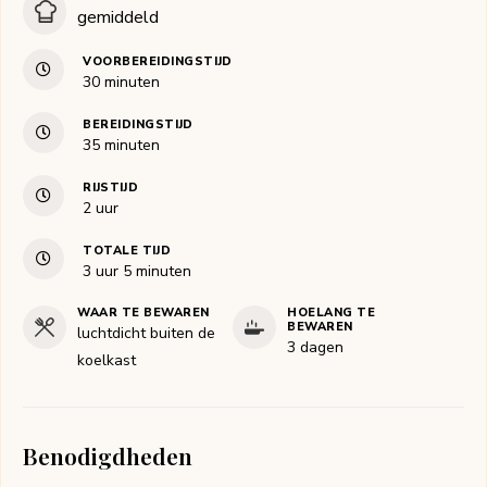
gemiddeld
VOORBEREIDINGSTIJD
minuten
30
minuten
BEREIDINGSTIJD
minuten
35
minuten
RIJSTIJD
uur
2
uur
TOTALE TIJD
uur
minuten
3
uur
5
minuten
WAAR TE BEWAREN
HOELANG TE
BEWAREN
luchtdicht buiten de
3 dagen
koelkast
Benodigdheden