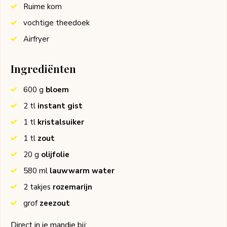
Ruime kom
vochtige theedoek
Airfryer
Ingrediënten
600
g
bloem
2
tl
instant gist
1
tl
kristalsuiker
1
tl
zout
20
g
olijfolie
580
ml
lauwwarm water
2
takjes
rozemarijn
grof
zeezout
Direct in je mandje bij: