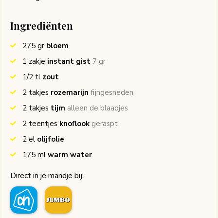
Ingrediënten
275
gr
bloem
1
zakje
instant gist
7 gr
1/2
tl
zout
2
takjes
rozemarijn
fijngesneden
2
takjes
tijm
alleen de blaadjes
2
teentjes
knoflook
geraspt
2
el
olijfolie
175
ml
warm water
Direct in je mandje bij: