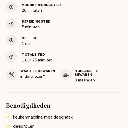
VOORBEREIDINGSTIJD
minuten
20
minuten
BEREIDINGSTIJD
minuten
5
minuten
RIJSTIJD
uur
1
uur
TOTALE TIJD
uur
minuten
1
uur
25
minuten
WAAR TE BEWAREN
HOELANG TE
BEWAREN
in de vriezer*
3 maanden
Benodigdheden
keukenmachine met deeghaak
deegroller