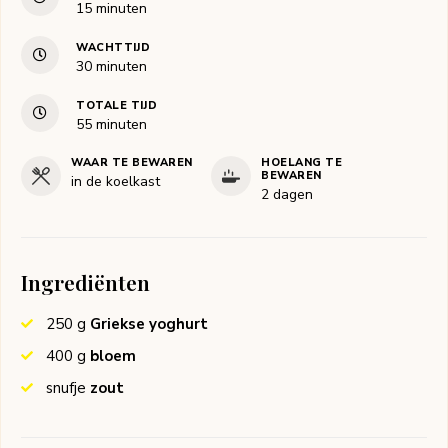
minuten
15
minuten
WACHTTIJD
minuten
30
minuten
TOTALE TIJD
minuten
55
minuten
WAAR TE BEWAREN
HOELANG TE
BEWAREN
in de koelkast
2 dagen
Ingrediënten
250
g
Griekse yoghurt
400
g
bloem
snufje
zout