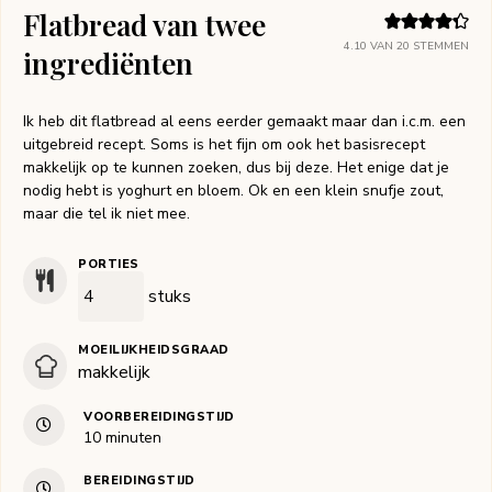
Flatbread van twee
4.10
VAN
20
STEMMEN
ingrediënten
Ik heb dit flatbread al eens eerder gemaakt maar dan i.c.m. een
uitgebreid recept. Soms is het fijn om ook het basisrecept
makkelijk op te kunnen zoeken, dus bij deze. Het enige dat je
nodig hebt is yoghurt en bloem. Ok en een klein snufje zout,
maar die tel ik niet mee.
PORTIES
stuks
MOEILIJKHEIDSGRAAD
makkelijk
VOORBEREIDINGSTIJD
minuten
10
minuten
BEREIDINGSTIJD