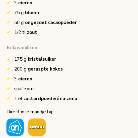
3
eieren
75
g
bloem
50
g
ongezoet cacaopoeder
1/2
tl
zout
Kokosmakron:
175
g
kristalsuiker
200
g
geraspte kokos
3
eieren
snuf
zout
1
el
custardpoeder/maizena
Direct in je mandje bij: