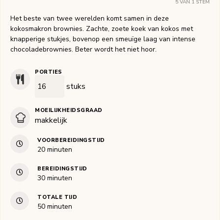
5
VAN 1 STEM
Het beste van twee werelden komt samen in deze
kokosmakron brownies. Zachte, zoete koek van kokos met
knapperige stukjes, bovenop een smeuïge laag van intense
chocoladebrownies. Beter wordt het niet hoor.
PORTIES
stuks
MOEILIJKHEIDSGRAAD
makkelijk
VOORBEREIDINGSTIJD
minuten
20
minuten
BEREIDINGSTIJD
minuten
30
minuten
TOTALE TIJD
minuten
50
minuten