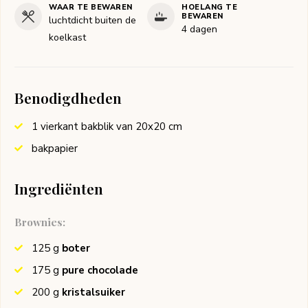
WAAR TE BEWAREN
HOELANG TE
BEWAREN
luchtdicht buiten de
4 dagen
koelkast
Benodigdheden
1 vierkant bakblik van 20x20 cm
bakpapier
Ingrediënten
Brownies:
125
g
boter
175
g
pure chocolade
200
g
kristalsuiker