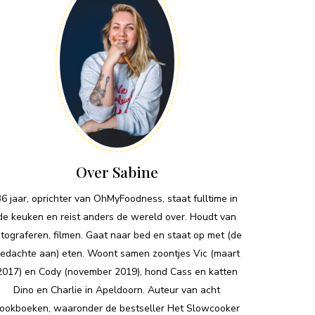
Over Sabine
36 jaar, oprichter van OhMyFoodness, staat fulltime in
de keuken en reist anders de wereld over. Houdt van
otograferen, filmen. Gaat naar bed en staat op met (de
edachte aan) eten. Woont samen zoontjes Vic (maart
2017) en Cody (november 2019), hond Cass en katten
Dino en Charlie in Apeldoorn. Auteur van acht
ookboeken, waaronder de bestseller Het Slowcooker