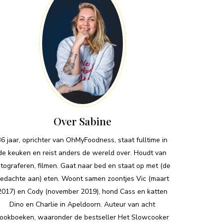
Over Sabine
36 jaar, oprichter van OhMyFoodness, staat fulltime in
de keuken en reist anders de wereld over. Houdt van
otograferen, filmen. Gaat naar bed en staat op met (de
edachte aan) eten. Woont samen zoontjes Vic (maart
2017) en Cody (november 2019), hond Cass en katten
Dino en Charlie in Apeldoorn. Auteur van acht
ookboeken, waaronder de bestseller Het Slowcooker