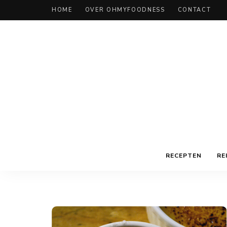
HOME
OVER OHMYFOODNESS
CONTACT
RECEPTEN
RE