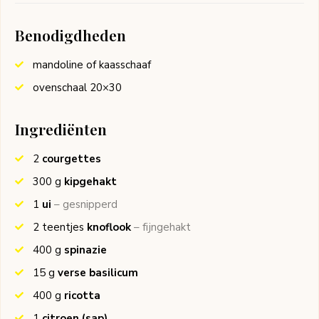
Benodigdheden
mandoline of kaasschaaf
ovenschaal 20×30
Ingrediënten
2
courgettes
300
g
kipgehakt
1
ui
– gesnipperd
2
teentjes
knoflook
– fijngehakt
400
g
spinazie
15
g
verse basilicum
400
g
ricotta
1
citroen (sap)