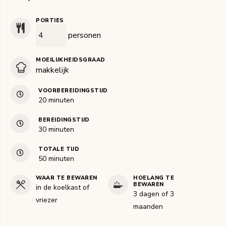
PORTIES
personen
MOEILIJKHEIDSGRAAD
makkelijk
VOORBEREIDINGSTIJD
minuten
20
minuten
BEREIDINGSTIJD
minuten
30
minuten
TOTALE TIJD
minuten
50
minuten
WAAR TE BEWAREN
HOELANG TE
BEWAREN
in de koelkast of
3 dagen of 3
vriezer
maanden