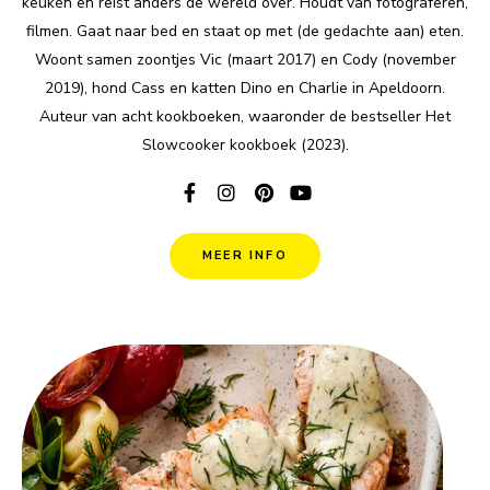
keuken en reist anders de wereld over. Houdt van fotograferen,
filmen. Gaat naar bed en staat op met (de gedachte aan) eten.
Woont samen zoontjes Vic (maart 2017) en Cody (november
2019), hond Cass en katten Dino en Charlie in Apeldoorn.
Auteur van acht kookboeken, waaronder de bestseller Het
Slowcooker kookboek (2023).
MEER INFO