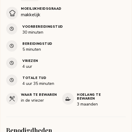
MOEILIJKHEIDSGRAAD
makkelijk
VOORBEREIDINGSTIJD
minuten
30
minuten
BEREIDINGSTIJD
minuten
5
minuten
VRIEZEN
uur
4
uur
TOTALE TIJD
uur
minuten
4
uur
35
minuten
WAAR TE BEWAREN
HOELANG TE
BEWAREN
in de vriezer
3 maanden
Benodigdheden