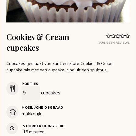
Cookies & Cream
NOG GEEN REVIEWS
cupcakes
Cupcakes gemaakt van kant-en-klare Cookies & Cream
cupcake mix met een cupcake icing uit een spuitbus.
PORTIES
cupcakes
MOEILIJKHEIDSGRAAD
makkelijk
VOORBEREIDINGSTIJD
minuten
15
minuten