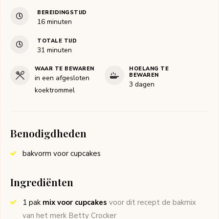
BEREIDINGSTIJD
minuten
16
minuten
TOTALE TIJD
minuten
31
minuten
WAAR TE BEWAREN
HOELANG TE
BEWAREN
in een afgesloten
3 dagen
koektrommel
Benodigdheden
bakvorm voor cupcakes
Ingrediënten
1
pak
mix voor cupcakes
voor dit recept de bakmix
van het merk Betty Crocker