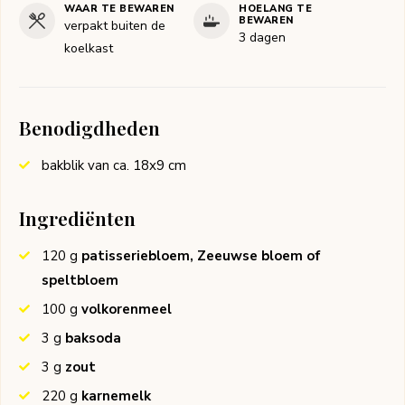
WAAR TE BEWAREN
HOELANG TE
BEWAREN
verpakt buiten de
3 dagen
koelkast
Benodigdheden
bakblik van ca. 18x9 cm
Ingrediënten
120
g
patisseriebloem, Zeeuwse bloem of
speltbloem
100
g
volkorenmeel
3
g
baksoda
3
g
zout
220
g
karnemelk