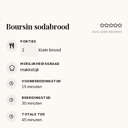
Boursin sodabrood
NOG GEEN REVIEWS
PORTIES
klein brood
MOEILIJKHEIDSGRAAD
makkelijk
VOORBEREIDINGSTIJD
minuten
15
minuten
BEREIDINGSTIJD
minuten
30
minuten
TOTALE TIJD
minuten
45
minuten