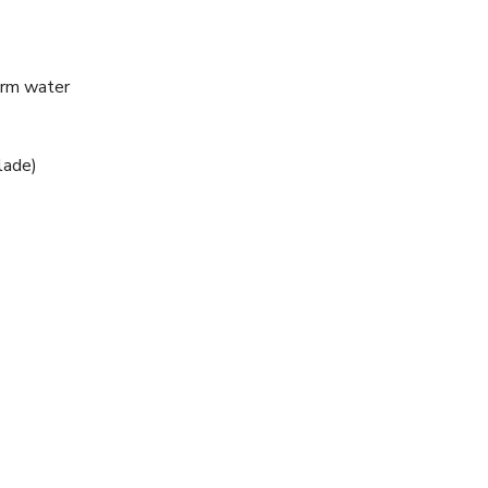
arm water
lade)