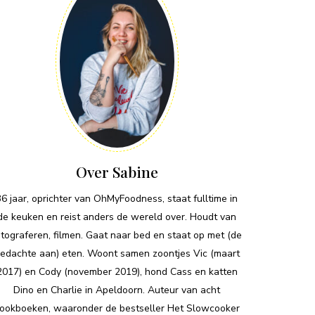
Over Sabine
36 jaar, oprichter van OhMyFoodness, staat fulltime in
de keuken en reist anders de wereld over. Houdt van
otograferen, filmen. Gaat naar bed en staat op met (de
edachte aan) eten. Woont samen zoontjes Vic (maart
2017) en Cody (november 2019), hond Cass en katten
Dino en Charlie in Apeldoorn. Auteur van acht
ookboeken, waaronder de bestseller Het Slowcooker