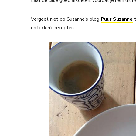
Laat de cake goed afkoelen, voordat je hem uit het
Vergeet niet op Suzanne’s blog
Puur Suzanne
t
en lekkere recepten.