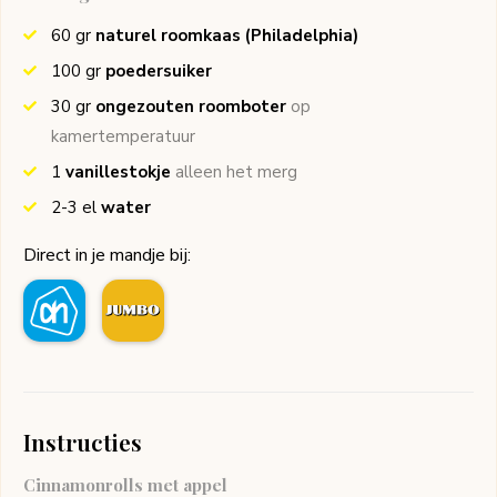
60
gr
naturel roomkaas
(Philadelphia)
100
gr
poedersuiker
30
gr
ongezouten roomboter
op
kamertemperatuur
1
vanillestokje
alleen het merg
2-3
el
water
Direct in je mandje bij:
Instructies
Cinnamonrolls met appel