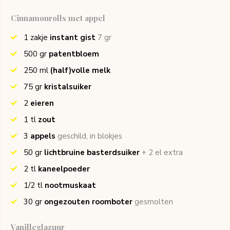
Cinnamonrolls met appel
1
zakje
instant gist
7 gr
500
gr
patentbloem
250
ml
(half)volle melk
75
gr
kristalsuiker
2
eieren
1
tl
zout
3
appels
geschild, in blokjes
50
gr
lichtbruine basterdsuiker
+ 2 el extra
2
tl
kaneelpoeder
1/2
tl
nootmuskaat
30
gr
ongezouten roomboter
gesmolten
Vanilleglazuur