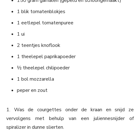
150 gram garnalen (gepeld en schoongemaakt)
1 blik tomatenblokjes
1 eetlepel tomatenpuree
1 ui
2 teentjes knoflook
1 theelepel paprikapoeder
½ theelepel chilipoeder
1 bol mozzarella
peper en zout
1. Was de courgettes onder de kraan en snijd ze
vervolgens met behulp van een juliennesnijder of
spiralizer in dunne slierten.