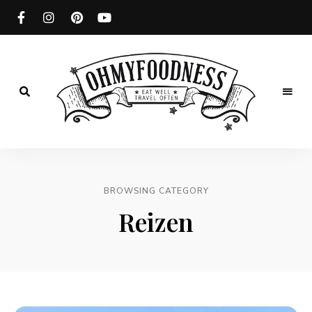
Eat
well
OhMyFoodness
Travel
often
BROWSING CATEGORY
Reizen